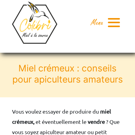
Passer
au
Menu
contenu
Accueil
Miel crémeux : conseils
Pots en carton
pour apiculteurs amateurs
Commander
Vous voulez essayer de produire du
miel
Blog de l’amateur
crémeux,
et éventuellement le
vendre
? Que
vous soyez apiculteur amateur ou petit